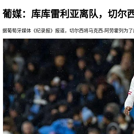
葡媒：库库雷利亚离队，切尔
据葡萄牙媒体《纪录报》报道，切尔西将马克西-阿劳霍列为