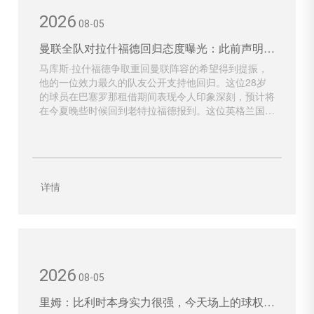
2026
08-05
曼联全队对拉什福德回归态度曝光：此前声明令队友失望
马库斯·拉什福德争取重回曼联阵容的希望得到提振，
他的一位效力最久的队友公开支持他回归。这位28岁
的球员在巴塞罗那租借期间表现令人印象深刻，预计将
在今夏晚些时候回到老特拉福德报到。这位英格兰国脚
在西班牙
详情
2026
08-05
里姆：比利时本身实力很强，今天场上的球权走势也大多偏向他们