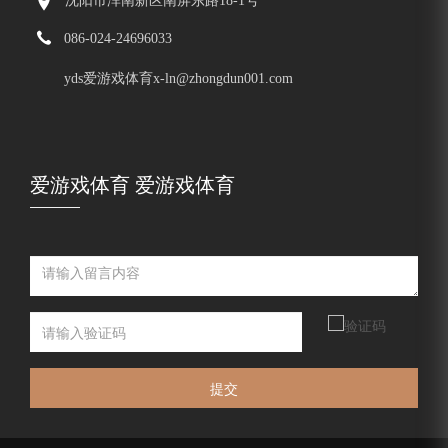
沈阳市浑南新区南屏东路18-1号
086-024-24696033
yds爱游戏体育x-ln@zhongdun001.com
爱游戏体育 爱游戏体育
提交