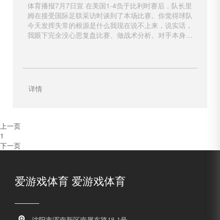
体育播报7月7日宣 在美国1-4负于比利时赛后，队长里
姆在接受国际足联采访时谈到了本场比赛。你觉得球队
今天发挥失常的根源是什么我现在说不上来，说实话，
我眼下完全没心思复盘比赛、做战术分析。对手本身实
力
详情
上一页
1
下一页
爱游戏体育 爱游戏体育