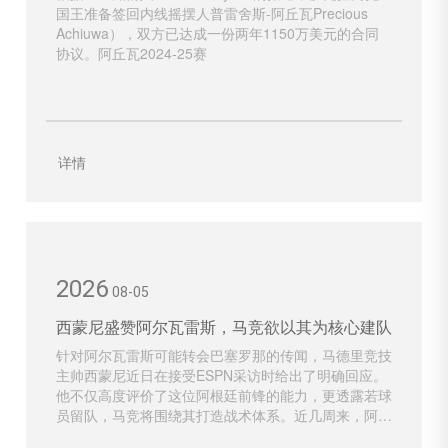
国王准备签回内线摇摆人普雷舍斯-阿丘瓦Precious
Achiuwa），双方已达成一份两年1150万美元的合同
协议。阿丘瓦2024-25赛
详情
2026
08-05
西蒙尼盛赞阿尔瓦雷斯，马竞欲以其为核心建队
针对阿尔瓦雷斯可能转会巴塞罗那的传闻，马德里竞技
主帅西蒙尼近日在接受ESPN采访时给出了明确回应。
他不仅高度评价了这位阿根廷前锋的能力，更透露若球
员留队，马竞将围绕其打造战术体系。近几周来，阿尔
瓦雷斯