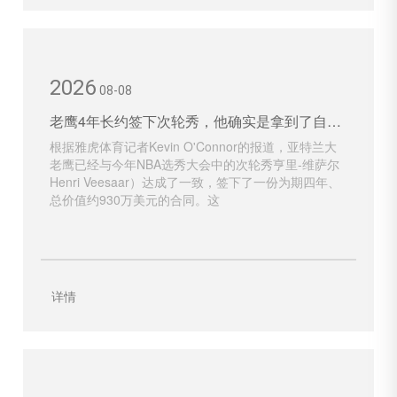
2026
08-08
老鹰4年长约签下次轮秀，他确实是拿到了自己想要的合同？
根据雅虎体育记者Kevin O'Connor的报道，亚特兰大
老鹰已经与今年NBA选秀大会中的次轮秀亨里-维萨尔
Henri Veesaar）达成了一致，签下了一份为期四年、
总价值约930万美元的合同。这
详情